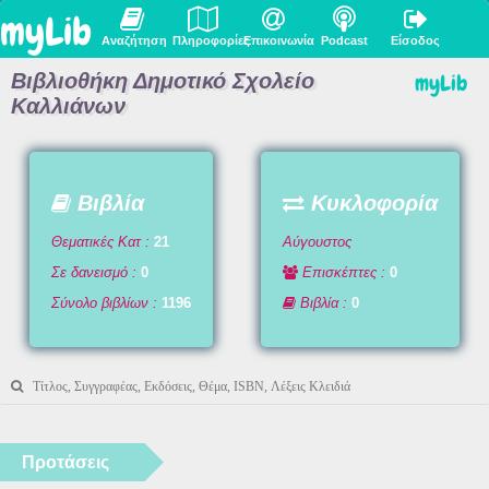
myLib
Αναζήτηση
Πληροφορίες
Επικοινωνία
Podcast
Είσοδος
Βιβλιοθήκη Δημοτικό Σχολείο
myLib
Καλλιάνων
Βιβλία
Κυκλοφορία
Θεματικές Κατ :
21
Αύγουστος
Σε δανεισμό :
0
Επισκέπτες :
0
Σύνολο βιβλίων :
1196
Βιβλία :
0
Προτάσεις