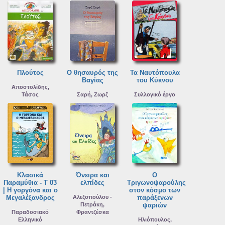
Πλούτος
Ο θησαυρός της
Τα Ναυτόπουλα
Βαγίας
του Κύκνου
Αποστολίδης,
Τάσος
Σαρή, Ζωρζ
Συλλογικό έργο
Κλασικά
Όνειρα και
Ο
Παραμύθια - Τ 03
ελπίδες
Τριγωνοψαρούλης
| Η γοργόνα και ο
στον κόσμο των
Μεγαλέξανδρος
Αλεξοπούλου -
παράξενων
Πετράκη,
ψαριών
Παραδοσιακό
Φραντζέσκα
Ελληνικό
Ηλιόπουλος,